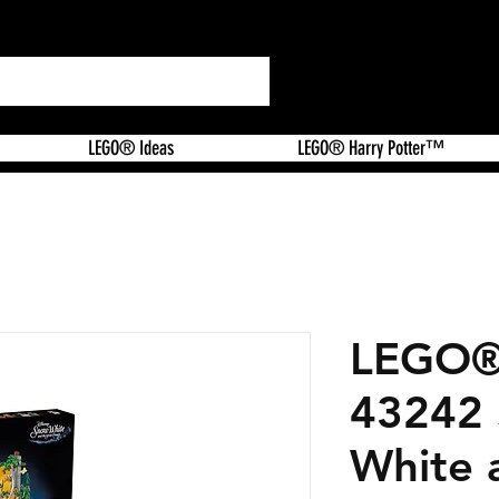
LEGO® Ideas
LEGO® Harry Potter™
LEGO®
43242
White 