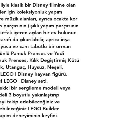
Yetişkinler için 
yle klasik bir Disney filmine olan
dolu koleksiyonl
ler için koleksiyonluk yapım
ve Yedi Cücelerin
 müzik alanları, ayrıca ocakta kor
yetişkin Disney fi
ım parçasının (ışıklı yapım parçasının
İnşa edin ve sergi
mutfak içeren açılan bir ev bulunur.
seti, sergilemek iç
bölümü, piller dah
arafı da çıkarılabilir, ayrıca inşa
odası olan bir ev
kuyusu ve cam tabutlu bir orman
İkonik film karak
0 ünlü Pamuk Prenses ve Yedi
Değiştirmiş Kötü 
muk Prenses, Kılık Değiştirmiş Kötü
Avanak, Huysuz, N
ak, Utangaç, Huysuz, Neşeli,
6 LEGO® ǀ Disney
 LEGO ǀ Disney hayvan figürü.
Neşe saçın – Bu 
nıf LEGO ǀ Disney seti,
yapım setiyle yeti
detaylarla dolu z
çekici bir sergileme modeli veya
çıkarırken bir se
eli 3 boyutlu yakınlaştırıp
Disney filmi hed
eyi takip edebileceğiniz ve
minifigürü, inşa 
debileceğiniz LEGO Builder
model içeren bu 
yapım deneyiminin keyfini
bir yetişkin Disn
bir hediye veya 