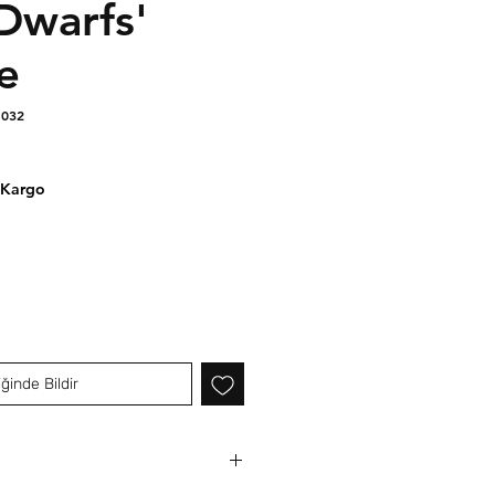
Dwarfs'
e
1032
 Kargo
ğinde Bildir