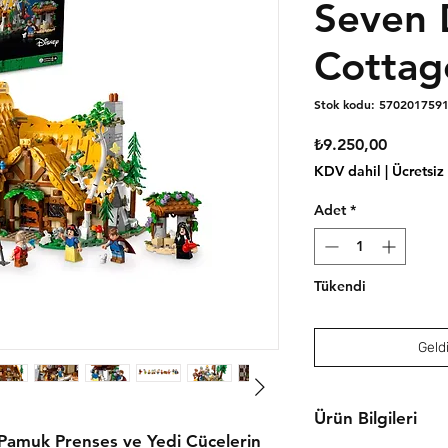
Seven 
Cottag
Stok kodu: 570201759
Fiyat
₺9.250,00
KDV dahil
|
Ücretsiz
Adet
*
Tükendi
Geldi
Ürün Bilgileri
Pamuk Prenses ve Yedi Cücelerin