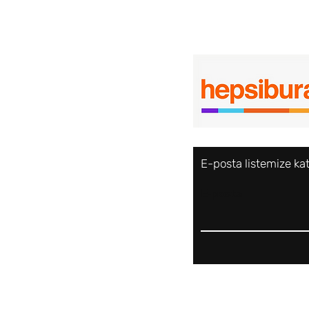
E-posta listemize ka
E-posta