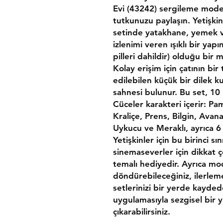
Evi (43242) sergileme modeli
tutkunuzu paylaşın. Yetişkin
setinde yatakhane, yemek ve
izlenimi veren ışıklı bir yap
pilleri dahildir) olduğu bir 
Kolay erişim için çatının bir t
edilebilen küçük bir dilek 
sahnesi bulunur. Bu set, 1
Cüceler karakteri içerir: Pa
Kraliçe, Prens, Bilgin, Avan
Uykucu ve Meraklı, ayrıca 6
Yetişkinler için bu birinci sı
sinemaseverler için dikkat 
temalı hediyedir. Ayrıca mod
döndürebileceğiniz, ilerlem
setlerinizi bir yerde kayde
uygulamasıyla sezgisel bir 
çıkarabilirsiniz.