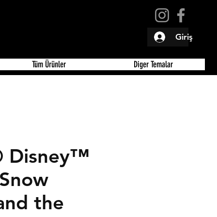
Giriş
Tüm Ürünler
Diger Temalar
 Disney™
 Snow
and the