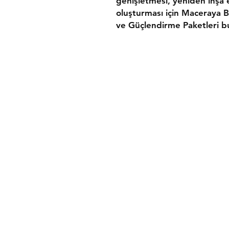
genişletmesi, yeniden inşa 
oluşturması için Maceraya B
ve Güçlendirme Paketleri b
Hakkımızda
Gönderim ve İadeler
Üyelik Sözleşmesi
Mesafeli Satış Sözleş
Ödeme Yöntemleri
Gizlilik Politikası
Mağaza Güvenlik Polit
SSS