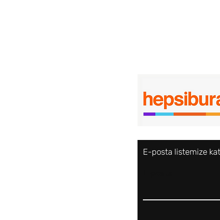
E-posta listemize ka
E-posta