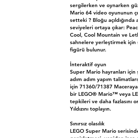
sergilerken ve oynarken güze
Mario 64 video oyununun çı
setteki ? Bloğu açıldığında
seviyeleri ortaya çıkar: Pea
Cool, Cool Mountain ve Leth
sahnelere yerleştirmek için
figürü bulunur.
İnteraktif oyun
Super Mario hayranları için
adım adım yapım talimatlarıyl
için 71360/71387 Maceraya Ba
bir LEGO® Mario™ veya LEG
tepkileri ve daha fazlasını o
Yıldızını toplayın.
Sınırsız olasılık
LEGO Super Mario serisinde 