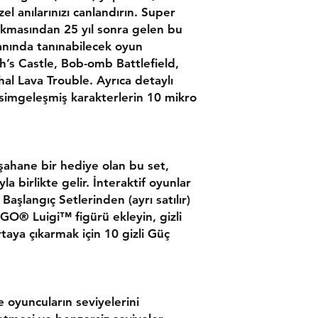
Sergilemek ve int
l anılarınızı canlandırın. Super
tasarlanan ? Bloğ
kmasından 25 yıl sonra gelen bu
inşa edilen bu ve
 anında tanınabilecek oyun
64™ video oyunun
ch’s Castle, Bob-omb Battlefield,
sahip olun.
al Lava Trouble. Ayrıca detaylı
10 LEGO® Super M
Mario, Yoshi, Pr
 simgeleşmiş karakterlerin 10 mikro
Chain Chomp, Big 
baby penguin.
? Bloğunun yüksek
cm’dir ve açıldı
 şahane bir hediye olan bu set,
seviyesi ortaya ç
a birlikte gelir. İnteraktif oyunlar
Battlefield, Cool
şlangıç Setlerinden (ayrı satılır)
Trouble.
İnteraktif oyunla
O® Luigi™ figürü ekleyin, gizli
Parkuru (ayrı sat
rtaya çıkarmak için 10 gizli Güç
Mario™ veya LEGO
tepkileri ve daha
gizli Güç Yıldızın
Bu koleksiyonluk
oyuncuların seviyelerini
Super Mario 64™ 