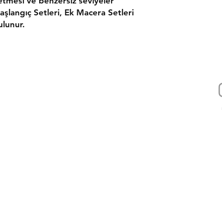
etmesi ve benzersiz seviyeler
tutkunları ve retr
doğum günü, yılba
aşlangıç Setleri, Ek Macera Setleri
ödülüdür.
ulunur.
İçerdiği adım ad
setleriyle yeni 
hayranı bile bu s
süreçten keyif alab
Bu LEGO® Super M
yapım projelerind
İletişim
tasarlanmış, biri
Tel: 0 232 203 30 35
bir koleksiyona ai
Gsm:
0 532 689 50 35
LEGO® parçaları t
bilgi@koralbilisim.com
uygundur, bu nede
mesi
destek@koralbilisim.com
sağlam modeller o
LEGO® yapım parç
Bize Yazın
standartlarına u
neredeyse akla ge
ikası