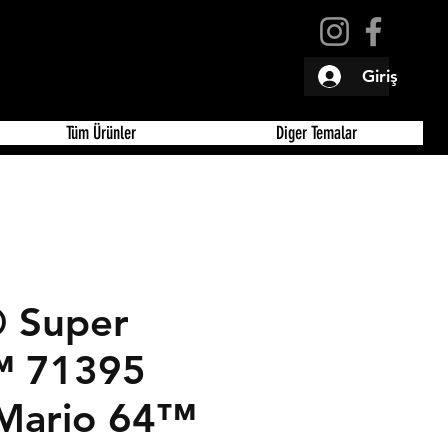
Giriş
Tüm Ürünler
Diger Temalar
 Super
™ 71395
Mario 64™