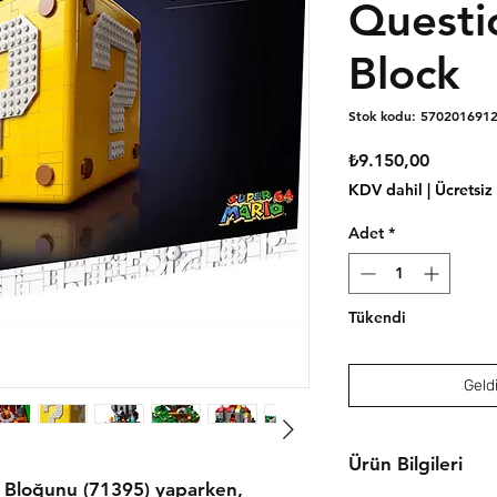
Questi
Block
Stok kodu: 570201691
Fiyat
₺9.150,00
KDV dahil
|
Ücretsiz
Adet
*
Tükendi
Geldi
Ürün Bilgileri
Bloğunu (71395) yaparken,